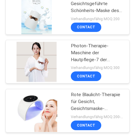
Gesichtsgeführte
Schönheits-Maske des
0
masken-Schönheits-
Verhandlungsfähig MOQ:200
Haut-Licht-7 Farbe
Hals- und
CONTACT
führte elektrische
Gesichtsmassager
Schönheits-Maske
Photon-Therapie-
Maschine der
Hautpflege-7 der
Farbeled führte Pdt-
Verhandlungsfähig MOQ:300
Beleuchtungs-
CONTACT
6
Farbtherapie-Maschine
Hoher Gesichtsstab
Rote Blaulicht-Therapie
für Gesicht,
Fequrency
Gesichtsmaske-
Lichttherapie ZHU HAIs
Verhandlungsfähig MOQ:200-499PCS
OABES LED für Akne-
CONTACT
Falten