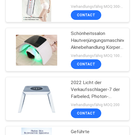
abnimmt
Verhandlungsfähig MOQ:300-1200
CONTACT
PRIVACY
17
POLICY
Schönheitssalon
IPL-Haar-Entferner
Hautverjüngungsmaschine
Aknebehandlung Körper
Gesicht Bio - Light
Verhandlungsfähig MOQ:100pcs
Photon Pdt Red Led
CONTACT
Facial Light Therapy
2022 Licht der
20
Verkaufsschlager-7 der
Gerät ultra
Farbeled, Photon-
Gesichtshautpflege-
Verhandlungsfähig MOQ:200
abnehmen
Maske der LED-
CONTACT
Gesichtsmaske-Haut-
Verjüngungs-PDT
Geführte