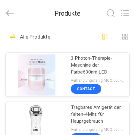
Technology
Co.,
Ltd..
Produkte
All
Rights
Reserved.
Developed
HAUS
by
42
ECER
Alle Produkte
LED-Photon-
PRODUKTE
Therapie-
3 Photon-Therapie-
Maschine der
Gesichtsmaschine
ÜBER
Farbe630nm LED
UNS
Verhandlungsfähig MOQ:500-999
CONTACT
5
FABRIK-
LED-Licht-
Tragbares Antigerät der
AUSFLUG
falten-4Mhz für
Haarpflege-Geräte
Hauptgebrauch
QUALITÄTSKONTROLLE
Verhandlungsfähig MOQ:500-1000pcs