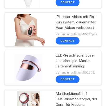
CONTACT
TRETEN
IPL-Haar-Abbau mit Eis-
SIE
11
Kühlsystem, dauerhafter
MIT
Haar-Abbau verbesserte
HIFU-/RFantifalte
UNS
zu 400.000 Blitzen Gerät
Verhandlungsfähig MOQ:20pcs
für Frauen und Männer
IN
CONTACT
VERBINDUNG
LED-Gesichtsdrahtlose
Lichttherapie-Maske
FORDERN
Faltenentfernung
27
Gesichts-SPA
SIE
Verhandlungsfähig MOQ:30St
Multifunktionale
CONTACT
EIN
Schönheits-
Augenschönheitsmasch
Gesichtsmaske
ZITAT
Multifunktions3 in 1
EMS-Vibrator-Körper, der
SITEMAP
Gerät für Frauen