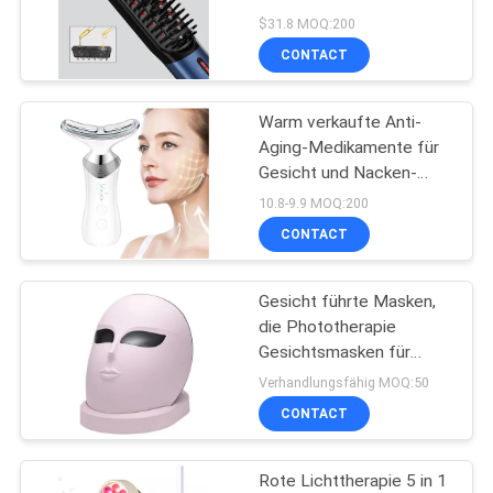
Mikrokurrent + Vibration
$31.8 MOQ:200
CONTACT
PRIVACY
17
POLICY
Warm verkaufte Anti-
IPL-Haar-Entferner
Aging-Medikamente für
Gesicht und Nacken-
Lifting-Massager
10.8-9.9 MOQ:200
Gesichtsmassager
CONTACT
Hautpflege
Faltenentferner
Schönheitsmittel
Gesicht führte Masken,
20
Nacken-Lifting
die Phototherapie
Gerät ultra
Gesichtsmasken für
Antiakne-Falten führte
Verhandlungsfähig MOQ:50
abnehmen
CONTACT
Rote Lichttherapie 5 in 1