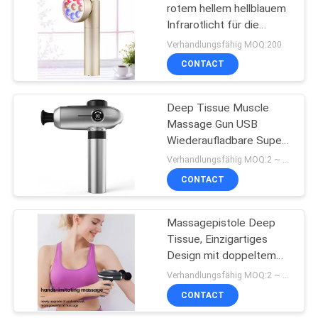
rotem hellem hellblauem
Infrarotlicht für die
0
Entlastung von Körper-
Verhandlungsfähig MOQ:200
Schmerz, Knie, Knöchel,
Hals- und
CONTACT
Hände OABES
Gesichtsmassager
Deep Tissue Muscle
Massage Gun USB
Wiederaufladbare Super
Leise Percussion
Verhandlungsfähig MOQ:2 ~ 10 STÜCKE
Massage Gun 10
CONTACT
6
Geschwindigkeiten
Elektrisches
Hoher Gesichtsstab
Handmassagegerät
Massagepistole Deep
Tissue, Einzigartiges
Fequrency
Design mit doppeltem
Massagekopf, Muscle
Verhandlungsfähig MOQ:2 ~ 10 STÜCKE
Percussion Black
CONTACT
Massage Guns