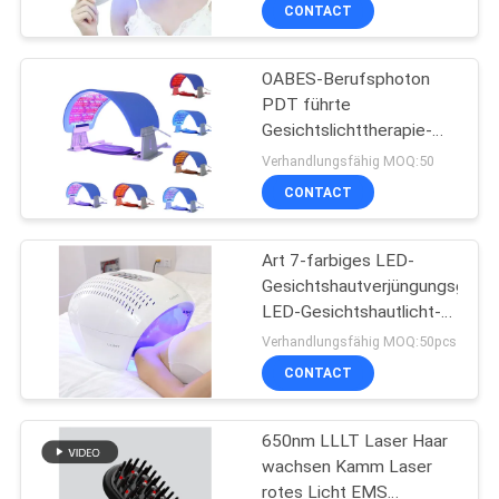
Therapie-Masken-7 für
CONTACT
das Hals-Haut-
TRETEN
Festziehen
OABES-Berufsphoton
SIE
11
PDT führte
MIT
Gesichtslichttherapie-
HIFU-/RFantifalte
UNS
Hautpflege-Verjüngungs-
Verhandlungsfähig MOQ:50
Maschine
IN
CONTACT
VERBINDUNG
Art 7-farbiges LED-
Gesichtshautverjüngungsgerät
FORDERN
LED-Gesichtshautlicht-
27
Photonentherapiegerät
SIE
Verhandlungsfähig MOQ:50pcs
CONTACT
EIN
Augenschönheitsmasch
ZITAT
650nm LLLT Laser Haar
wachsen Kamm Laser
SITEMAP
rotes Licht EMS