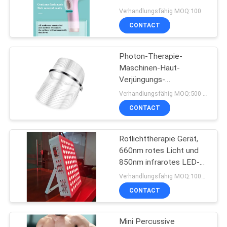
Gerät-Haut-Verjüngung
Verhandlungsfähig MOQ:100
CONTACT
PRIVACY
17
POLICY
Photon-Therapie-
IPL-Haar-Entferner
Maschinen-Haut-
Verjüngungs-
Gesichtsmaske 3
Verhandlungsfähig MOQ:500-999
Farbeled
CONTACT
Rotlichttherapie Gerät,
20
660nm rotes Licht und
Gerät ultra
850nm infrarotes LED-
Lichttherapie, mit Timer
Verhandlungsfähig MOQ:100~500
abnehmen
und Fernbedienung
CONTACT
Mini Percussive