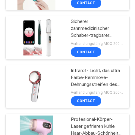
CONTACT
TRETEN
Sicherer
SIE
11
zahnmedizinischer
MIT
Schaber-tragbarer
HIFU-/RFantifalte
UNS
sichtlichzahn-
Verhandlungsfähig MOQ:200-499PCS
Reinigungswerkzeug
IN
CONTACT
Sonic Electric Tooth
VERBINDUNG
Cleaner Hd
Infrarot- Licht, das ultra
Farbe-Remmove-
FORDERN
Dehnungsstreifen des
27
Gerät-6 abnimmt
SIE
Verhandlungsfähig MOQ:200-999
CONTACT
EIN
Augenschönheitsmasch
ZITAT
Profesional-Körper-
Laser gefrieren kühle
SITEMAP
Haar-Abbau-Schönheits-