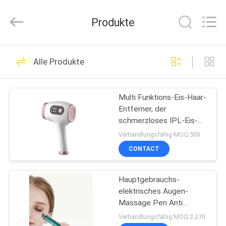
Technology
Co.,
Ltd..
Produkte
All
Rights
Reserved.
Developed
HAUS
by
42
ECER
Alle Produkte
LED-Photon-
PRODUKTE
Therapie-
Multi Funktions-Eis-Haar-
Entferner, der
Gesichtsmaschine
ÜBER
schmerzloses IPL-Eis-
UNS
kühlen Haar-Abbau
Verhandlungsfähig MOQ:500
abkühlt
CONTACT
5
FABRIK-
LED-Licht-
Hauptgebrauchs-
AUSFLUG
elektrisches Augen-
Haarpflege-Geräte
Massage Pen Anti
QUALITÄTSKONTROLLE
Puffiness Face Lifting
Verhandlungsfähig MOQ:2-270