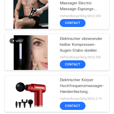
Massager Electric
Massage-Eignungs-
0
Binden-Gewehr-
Verhandlungsfähig MOQ:200
schwanzloser Motor
Hals- und
CONTACT
Gesichtsmassager
Elektrischer vibrierender
heißer Kompressen-
Augen-Stabs-dunkler
Kreis-Entferner Augen-
Verhandlungsfähig MOQ:500
Taschen beseitigen
CONTACT
6
Hoher Gesichtsstab
Elektrischer Körper
Hochfrequenzmassager-
Fequrency
Handentlastung
Soreness-Massage-
Verhandlungsfähig MOQ:2-19
Gewehr
CONTACT