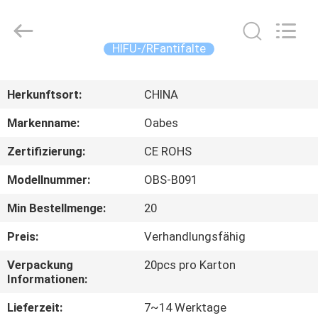
Oabes
Technology
Co.,
Ltd..
All
HIFU-/RFantifalte
Rights
Reserved.
Developed
HAUS
by
ECER
Herkunftsort:
CHINA
PRODUKTE
Markenname:
Oabes
Zertifizierung:
CE ROHS
ÜBER
Modellnummer:
OBS-B091
UNS
Min Bestellmenge:
20
FABRIK-
Preis:
Verhandlungsfähig
AUSFLUG
Verpackung
20pcs pro Karton
Informationen:
QUALITÄTSKONTROLLE
Lieferzeit:
7~14 Werktage