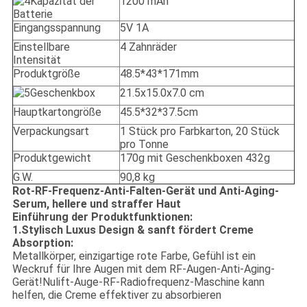
Kapazität der
1200 mAh
Batterie
Eingangsspannung
5V 1A
Einstellbare
4 Zahnräder
Intensität
Produktgröße
48.5*43*171mm
Geschenkbox
21.5x15.0x7.0 cm
Hauptkartongröße
45.5*32*37.5cm
Verpackungsart
1 Stück pro Farbkarton, 20 Stück
pro Tonne
Produktgewicht
170g mit Geschenkboxen 432g
G.W.
90,8 kg
Rot-RF-Frequenz-Anti-Falten-Gerät und Anti-Aging-
Serum, hellere und straffer Haut
Einführung der Produktfunktionen:
1.Stylisch Luxus Design & sanft fördert Creme
Absorption:
Metallkörper, einzigartige rote Farbe, Gefühl ist ein
Weckruf für Ihre Augen mit dem RF-Augen-Anti-Aging-
Gerät!Nulift-Auge-RF-Radiofrequenz-Maschine kann
helfen, die Creme effektiver zu absorbieren