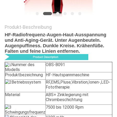
PRIVACY
POLICY
Produkt-Beschreibung
HF-Radiofrequenz-Augen-Haut-Ausspannung
und Anti-Aging-Gerät. Unter Augenbeuteln.
Augenpuffiness. Dunkle Kreise. Krähenfüße.
Falten und feine Linien entfernen.
Nummer des
OBS-B091
Modells
Produktbezeichnung
HF-Hautspannmaschine
Betriebssystem
RF,EMS,Pluse,Vibration,Ionen-,LED-
Fototherapie
Material
ABS+ Zinklegierung mit
Chrombeschichtung
7500 bis 12000 Rpm
Schwingungsfrequenz