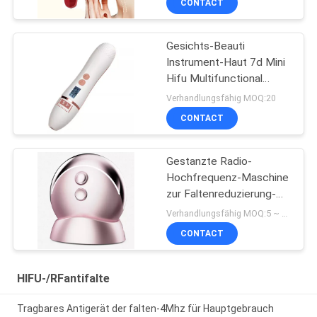
CONTACT
Hochfrequenz-
Schönheits-Instrument
Gesichts-Beauti
Instrument-Haut 7d Mini
Hifu Multifunctional
Ultrasonic Focused, die
Verhandlungsfähig MOQ:20
Gesichtsmassager
CONTACT
festzieht
Gestanzte Radio-
Hochfrequenz-Maschine
zur Faltenreduzierung-
Hautstraffung EMS-
Verhandlungsfähig MOQ:5 ~ 10 Stück
Multifunktions-
CONTACT
Haushalts-
Schönheitsgerät
HIFU-/RFantifalte
Tragbares Antigerät der falten-4Mhz für Hauptgebrauch