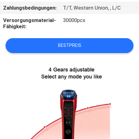
Zahlungsbedingungen:
T/T, Western Union, , L/C
TRETEN
Versorgungsmaterial-
30000pcs
SIE
Fähigkeit:
MIT
UNS
BESTPREIS
IN
VERBINDUNG
FORDERN
SIE
EIN
ZITAT
SITEMAP