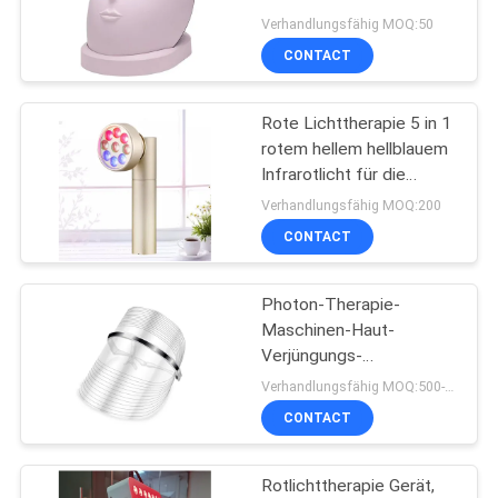
Antiakne-Falten führte
Verhandlungsfähig MOQ:50
CONTACT
PRIVACY
17
POLICY
Rote Lichttherapie 5 in 1
IPL-Haar-Entferner
rotem hellem hellblauem
Infrarotlicht für die
Entlastung von Körper-
Verhandlungsfähig MOQ:200
Schmerz, Knie, Knöchel,
CONTACT
Hände OABES
Photon-Therapie-
20
Maschinen-Haut-
Gerät ultra
Verjüngungs-
Gesichtsmaske 3
Verhandlungsfähig MOQ:500-999
abnehmen
Farbeled
CONTACT
Rotlichttherapie Gerät,