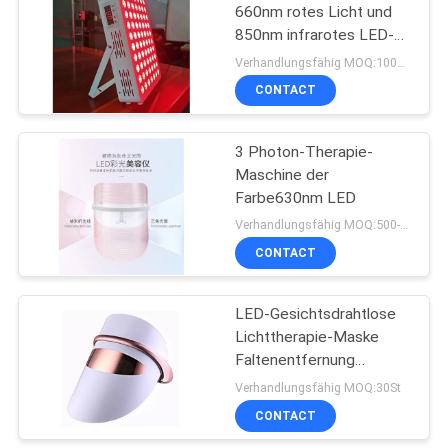
660nm rotes Licht und
850nm infrarotes LED-
0
Lichttherapie, mit Timer
Verhandlungsfähig MOQ:100~500
und Fernbedienung
Hals- und
CONTACT
Gesichtsmassager
3 Photon-Therapie-
Maschine der
Farbe630nm LED
Verhandlungsfähig MOQ:500-999
CONTACT
6
Hoher Gesichtsstab
LED-Gesichtsdrahtlose
Lichttherapie-Maske
Fequrency
Faltenentfernung
Gesichts-SPA
Verhandlungsfähig MOQ:30St
Multifunktionale
CONTACT
Schönheits-