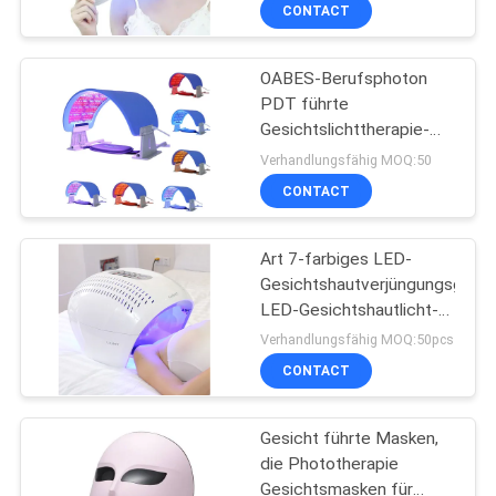
Therapie-Masken-7 für
CONTACT
das Hals-Haut-
TRETEN
Festziehen
OABES-Berufsphoton
SIE
11
PDT führte
MIT
Gesichtslichttherapie-
HIFU-/RFantifalte
UNS
Hautpflege-Verjüngungs-
Verhandlungsfähig MOQ:50
Maschine
IN
CONTACT
VERBINDUNG
Art 7-farbiges LED-
Gesichtshautverjüngungsgerät
FORDERN
LED-Gesichtshautlicht-
27
Photonentherapiegerät
SIE
Verhandlungsfähig MOQ:50pcs
CONTACT
EIN
Augenschönheitsmasch
ZITAT
Gesicht führte Masken,
die Phototherapie
SITEMAP
Gesichtsmasken für