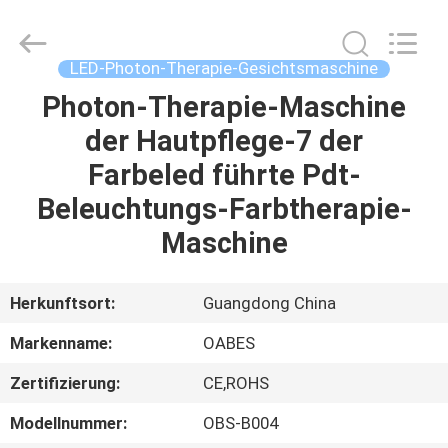
Technology
Co.,
Ltd..
All
Rights
LED-Photon-Therapie-Gesichtsmaschine
Reserved.
Developed
Photon-Therapie-Maschine
HAUS
by
ECER
der Hautpflege-7 der
PRODUKTE
Farbeled führte Pdt-
Beleuchtungs-Farbtherapie-
ÜBER
Maschine
UNS
Herkunftsort:
Guangdong China
FABRIK-
Markenname:
OABES
AUSFLUG
Zertifizierung:
CE,ROHS
QUALITÄTSKONTROLLE
Modellnummer:
OBS-B004