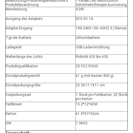
7 Farben Led Gesichtslicht-
Produktbezeichnung
Schönheitstherapie Ausrüstung
Nennleistung
4.0W
Ausgang des Adapters
DC5.0V 1A
Adapter-Eingang
100-240V~50~60HZ 0,18Amax
Typ der Batterie
Lithiumbatterie
Ladegerät
USB-Ladevorrichtung
Wellenlänge des Lichts
Rotlicht 620 bis 630
Produktqualifikation
CE FCC ROHS
Einzelproduktgewicht
61 g (mit Kasten 800 g)
Einzelpackungsgröße
23.3X17.1X11 cm
Verpackungsart
1 Stück pro Farbkarton, 20 Stück
pro Karton
Farbboxen
15.2*12*4CM
Karton
61.5*51*33cm
GW:
7.3KGS