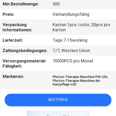
Min Bestellmenge:
300
TRETEN
Preis:
Verhandlungsfähig
SIE
Verpackung
Kasten 1pcs /color, 20pcs pro
MIT
Informationen:
Karton
UNS
Lieferzeit:
Tage 7-15working
IN
Zahlungsbedingungen:
T/T, Western Union
VERBINDUNG
Versorgungsmaterial-
70000PCS pro Monat
Fähigkeit:
FORDERN
Markieren:
,
Photon-Therapie-Maschine Pdt LED
SIE
Photon-Therapie-Maschine der
Hautpflege-LED
EIN
ZITAT
BESTPREIS
SITEMAP