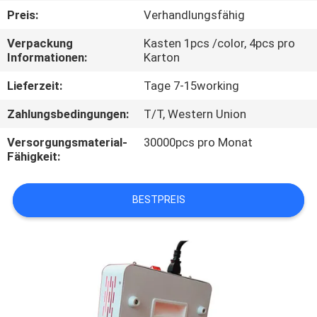
Preis:
Verhandlungsfähig
TRETEN
Verpackung
Kasten 1pcs /color, 4pcs pro
SIE
Informationen:
Karton
MIT
Lieferzeit:
Tage 7-15working
UNS
Zahlungsbedingungen:
T/T, Western Union
IN
Versorgungsmaterial-
30000pcs pro Monat
VERBINDUNG
Fähigkeit:
FORDERN
BESTPREIS
SIE
EIN
ZITAT
SITEMAP