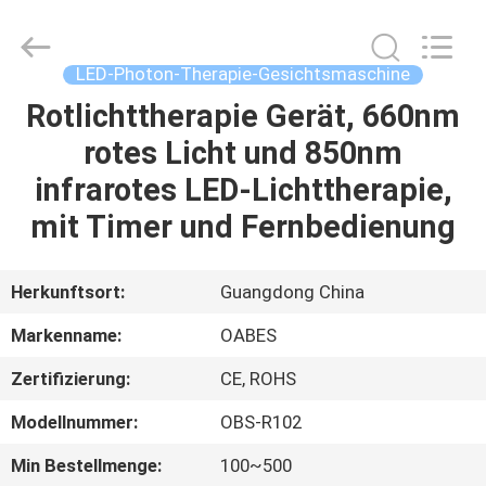
Technology
Co.,
Ltd..
All
Rights
LED-Photon-Therapie-Gesichtsmaschine
Reserved.
Developed
Rotlichttherapie Gerät, 660nm
HAUS
by
ECER
rotes Licht und 850nm
PRODUKTE
infrarotes LED-Lichttherapie,
mit Timer und Fernbedienung
ÜBER
UNS
Herkunftsort:
Guangdong China
Markenname:
OABES
FABRIK-
Zertifizierung:
CE, ROHS
AUSFLUG
Modellnummer:
OBS-R102
QUALITÄTSKONTROLLE
Min Bestellmenge:
100~500