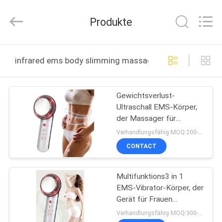
Technology
Co.,
Ltd..
Produkte
All
Rights
Reserved.
Developed
HAUS
by
ECER
infrared ems body slimming massager online manufac
PRODUKTE
Gewichtsverlust-
Ultraschall EMS-Körper,
ÜBER
der Massager für
UNS
Hauptgebrauch abnimmt
Verhandlungsfähig MOQ:200-999
CONTACT
FABRIK-
Multifunktions3 in 1
AUSFLUG
EMS-Vibrator-Körper, der
Gerät für Frauen
QUALITÄTSKONTROLLE
abnimmt
Verhandlungsfähig MOQ:300-1200