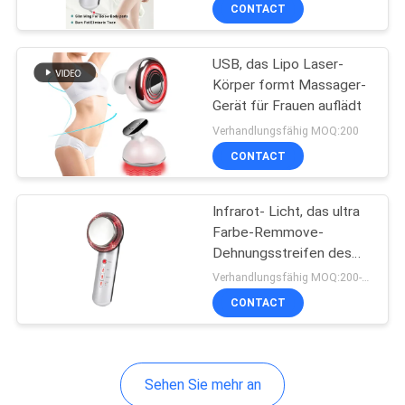
CONTACT
TRETEN
USB, das Lipo Laser-
SIE
Körper formt Massager-
MIT
Gerät für Frauen auflädt
UNS
Verhandlungsfähig MOQ:200
IN
CONTACT
VERBINDUNG
Infrarot- Licht, das ultra
Farbe-Remmove-
FORDERN
Dehnungsstreifen des
Gerät-6 abnimmt
SIE
Verhandlungsfähig MOQ:200-999
CONTACT
EIN
ZITAT
Sehen Sie mehr an
SITEMAP