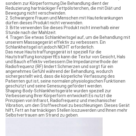
sondern zur Körperformung.Die Behandlung dient der
Reduzierung hartnäckiger Fettpölsterchen, die mit Diät und
Bewegung nicht verschwinden.
2. Schwangere Frauen und Menschen mit Hauterkrankungen
dürfen dieses Produkt nicht verwenden.
3. Bitte verwenden Sie dieses Produkt nicht innerhalb einer
Stunde nach der Mahlzeit.
4. Tragen Sie etwas Schlankheitsgel auf, um die Behandlung mit
unserem Massagegerät effektiv zu verbessern. Ein
Schlankheitsgel ist jedoch NICHT erforderlich.
Das neue Hautstraffungsgerät ist speziell für die
Hautstraffung konzipiert!Es kann die Textur von Gesicht, Hals
und Bauch effektiv verbessern.Die Impedanzmethode der
Radiofrequenz (RF) lindert Schmerzen und sorgt für ein
angenehmes Gefühl während der Behandlung, wodurch
sichergestellt wird, dass die körperliche Verfassung des
Patienten gut ist, seine normalen physiologischen Funktionen
geschützt und seine Genesung gefördert werden.
Shaping-Body-Schlankheitsgeräte wurden speziell zur
Verbesserung Ihrer Körperform entwickelt.Es nutzt die
Prinzipien von Infrarot, Radiofrequenz und mechanischer
Vibration, um den Stoffwechsel zu beschleunigen. Dieses Gerät
hilft, Fett an hartnäckigen Stellen loszuwerden und Ihnen mehr
Selbstvertrauen am Strand zu geben.