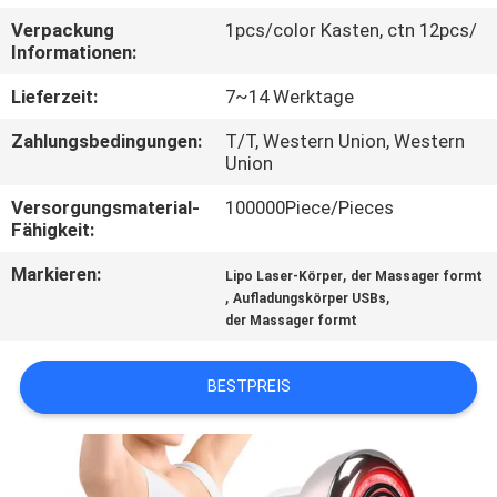
Verpackung
1pcs/color Kasten, ctn 12pcs/
TRETEN
Informationen:
SIE
Lieferzeit:
7~14 Werktage
MIT
Zahlungsbedingungen:
T/T, Western Union, Western
UNS
Union
IN
Versorgungsmaterial-
100000Piece/Pieces
Fähigkeit:
VERBINDUNG
Markieren:
,
Lipo Laser-Körper
der Massager formt
,
,
Aufladungskörper USBs
FORDERN
der Massager formt
SIE
EIN
BESTPREIS
ZITAT