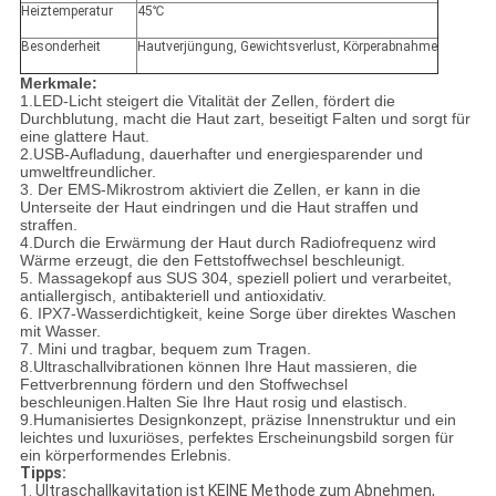
Heiztemperatur
45℃
Besonderheit
Hautverjüngung, Gewichtsverlust, Körperabnahme
Merkmale:
1.
LED-Licht steigert die Vitalität der Zellen, fördert die
Durchblutung, macht die Haut zart, beseitigt Falten und sorgt für
eine glattere Haut.
2.
USB-Aufladung, dauerhafter und energiesparender und
umweltfreundlicher.
3. Der EMS-Mikrostrom aktiviert die Zellen, er kann in die
Unterseite der Haut eindringen und die Haut straffen und
straffen.
4.
Durch die Erwärmung der Haut durch Radiofrequenz wird
Wärme erzeugt, die den Fettstoffwechsel beschleunigt.
5. Massagekopf aus SUS 304, speziell poliert und verarbeitet,
antiallergisch, antibakteriell und antioxidativ.
6. IPX7-Wasserdichtigkeit, keine Sorge über direktes Waschen
mit Wasser.
7. Mini und tragbar, bequem zum Tragen.
8.
Ultraschallvibrationen können Ihre Haut massieren, die
Fettverbrennung fördern und den Stoffwechsel
beschleunigen.Halten Sie Ihre Haut rosig und elastisch.
9.
Humanisiertes Designkonzept, präzise Innenstruktur und ein
leichtes und luxuriöses, perfektes Erscheinungsbild sorgen für
ein körperformendes Erlebnis.
Tipps:
1. Ultraschallkavitation ist KEINE Methode zum Abnehmen,