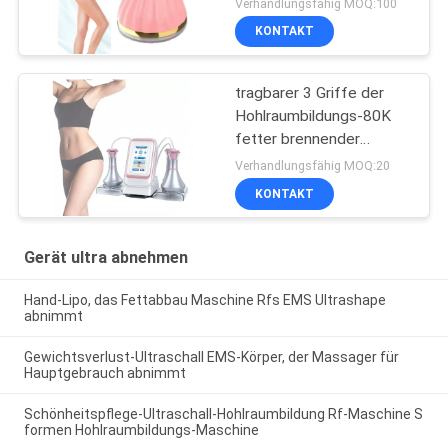
Verhandlungsfähig MOQ:100
Gerät
KONTAKT
tragbarer 3 Griffe der
Hohlraumbildungs-80K
fetter brennender
Sculpting Rf, der
Verhandlungsfähig MOQ:20
Maschine abnimmt
KONTAKT
Gerät ultra abnehmen
Hand-Lipo, das Fettabbau Maschine Rfs EMS Ultrashape
abnimmt
Gewichtsverlust-Ultraschall EMS-Körper, der Massager für
Hauptgebrauch abnimmt
Schönheitspflege-Ultraschall-Hohlraumbildung Rf-Maschine S
formen Hohlraumbildungs-Maschine