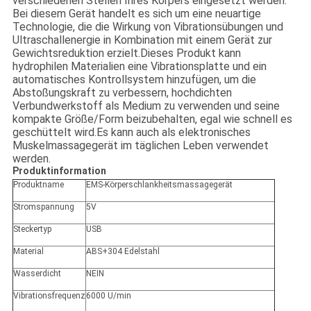
verschiedenen Stellen Ihres Körpers eingesetzt werden.
Bei diesem Gerät handelt es sich um eine neuartige
Technologie, die die Wirkung von Vibrationsübungen und
Ultraschallenergie in Kombination mit einem Gerät zur
Gewichtsreduktion erzielt.Dieses Produkt kann
hydrophilen Materialien eine Vibrationsplatte und ein
automatisches Kontrollsystem hinzufügen, um die
Abstoßungskraft zu verbessern, hochdichten
Verbundwerkstoff als Medium zu verwenden und seine
kompakte Größe/Form beizubehalten, egal wie schnell es
geschüttelt wird.Es kann auch als elektronisches
Muskelmassagegerät im täglichen Leben verwendet
werden.
Produktinformation
Produktname
EMS-Körperschlankheitsmassagegerät
Stromspannung
5V
Steckertyp
USB
Material
ABS+304 Edelstahl
Wasserdicht
NEIN
Vibrationsfrequenz
6000 U/min