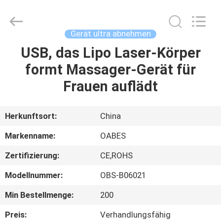
Fournisseur.
Copyright
©
2021
-
Gerät ultra abnehmen
2025
facialbeautydevices.com.
All
USB, das Lipo Laser-Körper
HAUS
Rights
Reserved.
formt Massager-Gerät für
Developed
by
ECER
PRODUKTE
Frauen auflädt
ÜBER
Herkunftsort:
China
UNS
Markenname:
OABES
Zertifizierung:
CE,ROHS
FABRIK-
Modellnummer:
OBS-B06021
AUSFLUG
Min Bestellmenge:
200
QUALITÄTSKONTROLLE
Preis:
Verhandlungsfähig