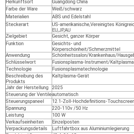
Herkunftsort
Guangdong China
Farbe der Ware
Weiß/schwarz
Materialien
ABS und Edelstahl
Steckerart
US-amerikanische
,
Vereinigtes Königrei
EU
,
JP
,
AU
Zielgebiet
Gesicht, ganzer Körper
Funktion
Gesichts- und
Körperschönheit/Schmerzmittel
Anwendung
Schönheitssalon/Krankenhaus/Hausge
Schlüsselwort
Fusionsplasma-Instrument/Kaltplasma
Technologie
Fusionsplasmatechnologie
Beschreibung des
Kaltplasma-Gerät
Produkts
Jahr der Herstellung
2025
Steuerung der Ventile
automatisch
Steuerungspaneel
12.1-Zoll-Hochdefinitions-Touchscree
Spannung
220-110v /50 Hz
Leistung
100 W
Verkaufseinheiten
Einzelposten
Verpackungsdetails
Luftfahrtbox aus Aluminiumlegierung