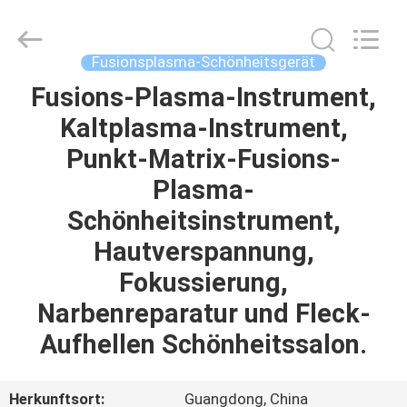
Co.,
Ltd..
All
Rights
Reserved.
Fusionsplasma-Schönheitsgerät
Developed
by
ECER
Fusions-Plasma-Instrument,
HAUS
Kaltplasma-Instrument,
PRODUKTE
Punkt-Matrix-Fusions-
Plasma-
ÜBER
Schönheitsinstrument,
UNS
Hautverspannung,
Fokussierung,
FABRIK-
Narbenreparatur und Fleck-
AUSFLUG
Aufhellen Schönheitssalon.
QUALITÄTSKONTROLLE
Herkunftsort:
Guangdong, China