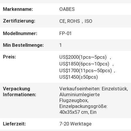
Markenname:
OABES
TRETEN
Zertifizierung:
CE, ROHS，ISO
SIE
MIT
Modellnummer:
FP-01
UNS
Min Bestellmenge:
1
IN
Preis:
US$2000(1pcs~5pcs) ，
VERBINDUNG
US$1850(6pcs~10pcs) ，
US$1700(11pcs~50pcs)，
US$1450(≥50pcs)
FORDERN
Verpackung
Verkaufseinheiten: Einzelstück,
SIE
Informationen:
Aluminiumlegierte
EIN
Flugzeugbox,
Einzelpackungsgröße:
ZITAT
40x35x57 cm, Ein
Lieferzeit:
7-20 Werktage
SITEMAP