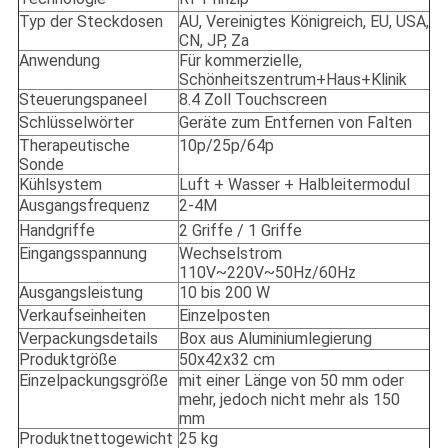
Typ der Steckdosen
AU, Vereinigtes Königreich, EU, USA,
CN, JP, Za
Anwendung
Für kommerzielle,
Schönheitszentrum+Haus+Klinik
Steuerungspaneel
8.4 Zoll Touchscreen
Schlüsselwörter
Geräte zum Entfernen von Falten
Therapeutische
10p/25p/64p
Sonde
Kühlsystem
Luft + Wasser + Halbleitermodul
Ausgangsfrequenz
2-4M
Handgriffe
2 Griffe / 1 Griffe
Eingangsspannung
Wechselstrom
110V~220V~50Hz/60Hz
Ausgangsleistung
10 bis 200 W
Verkaufseinheiten
Einzelposten
Verpackungsdetails
Box aus Aluminiumlegierung
Produktgröße
50x42x32 cm
Einzelpackungsgröße
mit einer Länge von 50 mm oder
mehr, jedoch nicht mehr als 150
mm
Produktnettogewicht
25 kg