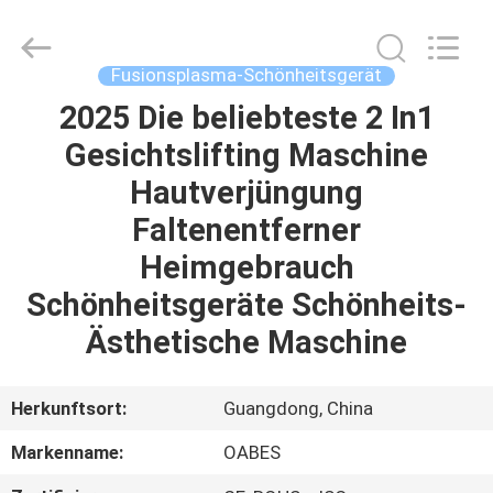
Co.,
Ltd..
All
Rights
Reserved.
Fusionsplasma-Schönheitsgerät
Developed
by
ECER
2025 Die beliebteste 2 In1
HAUS
Gesichtslifting Maschine
PRODUKTE
Hautverjüngung
Faltenentferner
ÜBER
Heimgebrauch
UNS
Schönheitsgeräte Schönheits-
Ästhetische Maschine
FABRIK-
AUSFLUG
Herkunftsort:
Guangdong, China
Markenname:
OABES
QUALITÄTSKONTROLLE