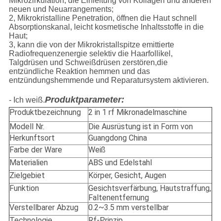
Mikrozirkulation, die Einleitung von Kollagen und anderen
neuen und Neuarrangements;
2, Mikrokristalline Penetration, öffnen die Haut schnell
Absorptionskanal, leicht kosmetische Inhaltsstoffe in die
Haut;
3, kann die von der Mikrokristallspitze emittierte
Radiofrequenzenergie selektiv die Haarfollikel,
Talgdrüsen und Schweißdrüsen zerstören,die
entzündliche Reaktion hemmen und das
entzündungshemmende und Reparatursystem aktivieren.
Produktparameter:
- Ich weiß.
Produktbezeichnung
2 in 1 rf Mikronadelmaschine
Modell Nr.
Die Ausrüstung ist in Form von
Herkunftsort
Guangdong China
Farbe der Ware
Weiß
Materialien
ABS und Edelstahl
Zielgebiet
Körper, Gesicht, Augen
Funktion
Gesichtsverfärbung, Hautstraffung,
Faltenentfernung
Verstellbarer Abzug
0.2~3.5 mm verstellbar
Technologie
Rf-Prinzip