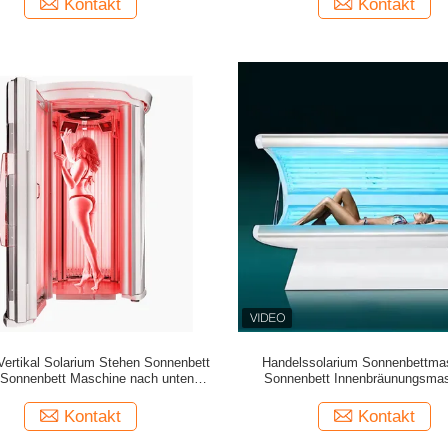
Kontakt
Kontakt
Aufhellen Schönheitssalon
Vertikal Solarium Stehen Sonnenbett
Handelssolarium Sonnenbettma
 Sonnenbett Maschine nach unten
Sonnenbett Innenbräunungsma
se Sonnenbett Booth Sonnenbett
Innenhorizontale Sonnenbäder Son
 Solarium Sonnenbett für Hautbräune
Sonnenbett Bräunungsbett Rau
Kontakt
Kontakt
Hautbräunungsmaschine Zuh
Bräunungsbett Bräunungsausrü