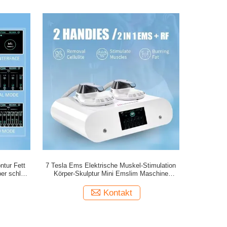
ntur Fett
7 Tesla Ems Elektrische Muskel-Stimulation
per schlank
Körper-Skulptur Mini Emslim Maschine
chine für
Portable Emslim Neo mit Rf
Kontakt