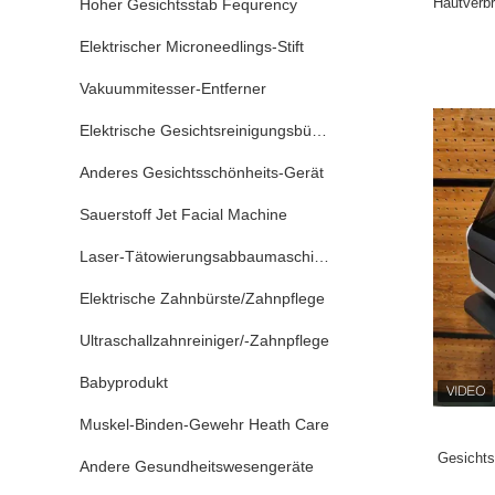
Hautverb
Hoher Gesichtsstab Fequrency
Magneti
Form
Elektrischer Microneedlings-Stift
Vakuummitesser-Entferner
Elektrische Gesichtsreinigungsbürste
Anderes Gesichtsschönheits-Gerät
Sauerstoff Jet Facial Machine
Laser-Tätowierungsabbaumaschine
Elektrische Zahnbürste/Zahnpflege
Ultraschallzahnreiniger/-Zahnpflege
Babyprodukt
Muskel-Binden-Gewehr Heath Care
Gesichts
Andere Gesundheitswesengeräte
kaltes 