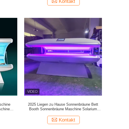
Kontakt
.
schine
2025 Liegen zu Hause Sonnenbräune Bett
schine
Booth Sonnenbräune Maschine Solarium
nenfreie
Sonnenbett Für Haut Sonnenbräune UV
mkapsel
Sonnenbräune Maschine Großhandel
Kontakt
ause
Kommerzielle Sonnenbräune Stand Solarium
stung
Für Sonnenbräune Salon Schönheitsgeräte