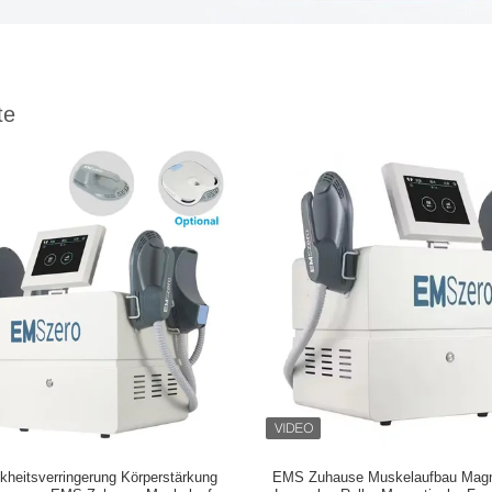
te
kheitsverringerung Körperstärkung
EMS Zuhause Muskelaufbau Magn