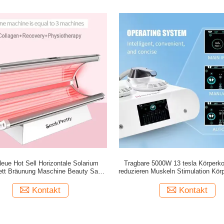
eue Hot Sell Horizontale Solarium
Tragbare 5000W 13 tesla Körperko
tt Bräunung Maschine Beauty Salon
reduzieren Muskeln Stimulation Kör
apie Gerät für den ganzen Körper Tan
Null neo ems Körper Bildhauermas
Hautpflege kombiniert UVA und UVB
Salon
Kontakt
Kontakt
erkauf Salon Bronzungsmaschine.