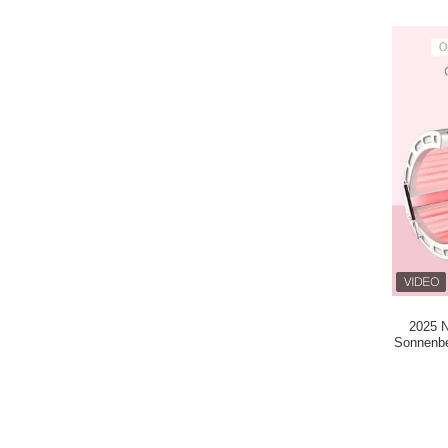
2025 N
Sonnenbe
Lichtther
Beauty 
zum V