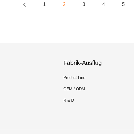
1
2
3
4
5
Fabrik-Ausflug
Product Line
OEM / ODM
R & D