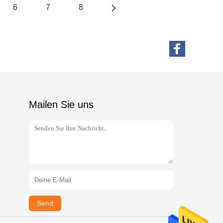
6
7
8
Mailen Sie uns
Send