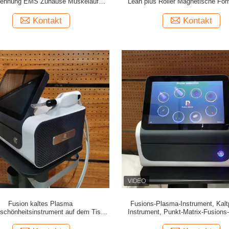
rennung EMS Zuhause Muskelaufbau
Lean plus Roller Magnetische Fo
scher Lean plus Roller Magnetische
Skulptur Fettabbau Schlank
gebung Skulptur Fettentfernung
Körperverstärkung Hautverbre
Kontakt
Kontakt
Fusion kaltes Plasma
Fusions-Plasma-Instrument, Kalt
schönheitsinstrument auf dem Tisch
Instrument, Punkt-Matrix-Fusions
Plasma Anti-Aging Schönheitssalon.
Schönheitsinstrument, Hautvers
Fokussierung, Narbenreparatur un