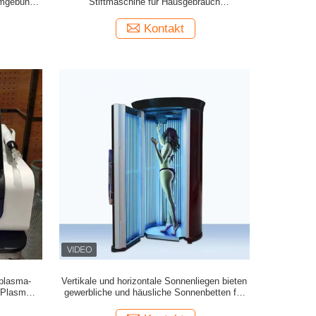
rmgebung
Stiftmaschine für Hausgebrauch
ung
Hautverjüngung Faltenentfernung
nnung
Haarwiederwachstum
Kontakt
plasma-
Vertikale und horizontale Sonnenliegen bieten
-Plasma-
gewerbliche und häusliche Sonnenbetten für
pannung,
Ihren Sonnenbadladen, Salon oder Zuhause.
d Fleck-