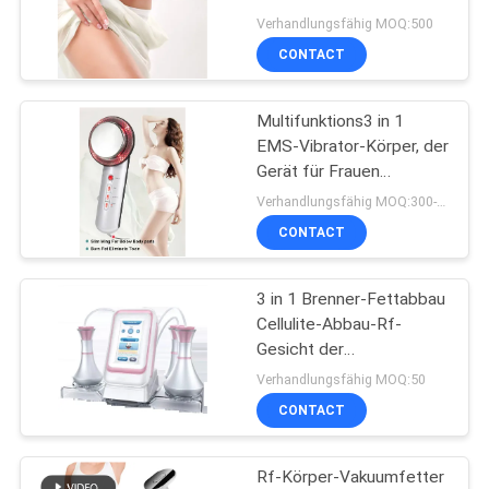
abnimmt
Verhandlungsfähig MOQ:500
CONTACT
PRIVACY
POLICY
Multifunktions3 in 1
EMS-Vibrator-Körper, der
Gerät für Frauen
abnimmt
Verhandlungsfähig MOQ:300-1200
CONTACT
3 in 1 Brenner-Fettabbau
Cellulite-Abbau-Rf-
Gesicht der
Hohlraumbildungs-80k
Verhandlungsfähig MOQ:50
fettem, das Massage-
CONTACT
Maschine abnimmt
Rf-Körper-Vakuumfetter