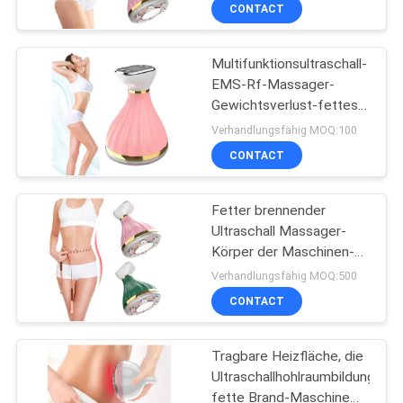
CONTACT
TRETEN
Multifunktionsultraschall-
SIE
EMS-Rf-Massager-
MIT
Gewichtsverlust-fettes
UNS
brennendes Maschinen-
Verhandlungsfähig MOQ:100
Gerät
IN
CONTACT
VERBINDUNG
Fetter brennender
Ultraschall Massager-
FORDERN
Körper der Maschinen-
LED, der Face lifting-
SIE
Verhandlungsfähig MOQ:500
Gerät abnimmt
CONTACT
EIN
ZITAT
Tragbare Heizfläche, die
Ultraschallhohlraumbildungs-
SITEMAP
fette Brand-Maschine