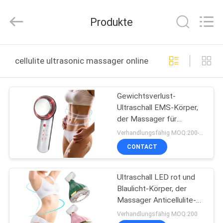
Technology
Co.,
Ltd..
Produkte
All
Rights
Reserved.
Developed
HAUS
by
ECER
cellulite ultrasonic massager online manufacture
PRODUKTE
Gewichtsverlust-
Ultraschall EMS-Körper,
ÜBER
der Massager für
UNS
Hauptgebrauch abnimmt
Verhandlungsfähig MOQ:200-999
CONTACT
FABRIK-
Ultraschall LED rot und
AUSFLUG
Blaulicht-Körper, der
Massager Anticellulite-
QUALITÄTSKONTROLLE
fetten Brenner abnimmt
Verhandlungsfähig MOQ:200