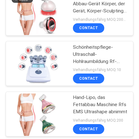
Abbau-Gerät Körper, der
Gerät, Körper-Sculpting
Maschine, Körper-
Verhandlungsfähig MOQ:200~500
Maschinen-
CONTACT
Gesichtsmaschine
abnimmt
Schönheitspflege-
Ultraschall-
Hohlraumbildung Rf-
Maschine S formen
Verhandlungsfähig MOQ:10
Hohlraumbildungs-
CONTACT
Maschine
Hand-Lipo, das
Fettabbau Maschine Rfs
EMS Ultrashape abnimmt
Verhandlungsfähig MOQ:200
CONTACT