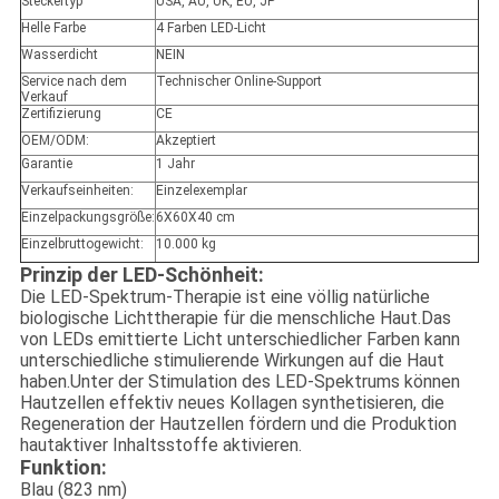
Steckertyp
USA, AU, UK, EU, JP
Helle Farbe
4 Farben LED-Licht
Wasserdicht
NEIN
Service nach dem
Technischer Online-Support
Verkauf
Zertifizierung
CE
OEM/ODM:
Akzeptiert
Garantie
1 Jahr
Verkaufseinheiten:
Einzelexemplar
Einzelpackungsgröße:
6X60X40 cm
Einzelbruttogewicht:
10.000 kg
Prinzip der LED-Schönheit:
Die LED-Spektrum-Therapie ist eine völlig natürliche
biologische Lichttherapie für die menschliche Haut.Das
von LEDs emittierte Licht unterschiedlicher Farben kann
unterschiedliche stimulierende Wirkungen auf die Haut
haben.Unter der Stimulation des LED-Spektrums können
Hautzellen effektiv neues Kollagen synthetisieren, die
Regeneration der Hautzellen fördern und die Produktion
hautaktiver Inhaltsstoffe aktivieren.
Funktion:
Blau (823 nm)