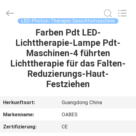
Technology
Co.,
Ltd..
All
Rights
LED-Photon-Therapie-Gesichtsmaschine
Reserved.
Developed
Farben Pdt LED-
HAUS
by
ECER
Lichttherapie-Lampe Pdt-
PRODUKTE
Maschinen-4 führten
Lichttherapie für das Falten-
ÜBER
Reduzierungs-Haut-
UNS
Festziehen
FABRIK-
Herkunftsort:
Guangdong China
AUSFLUG
Markenname:
OABES
Zertifizierung:
CE
QUALITÄTSKONTROLLE