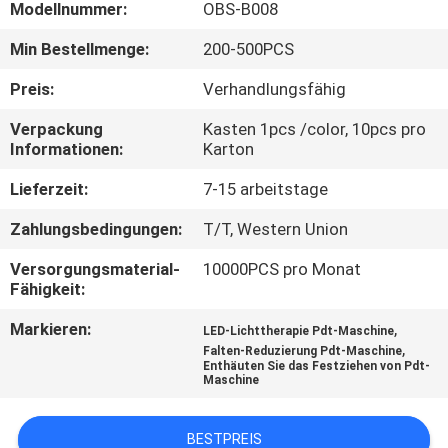
Modellnummer:
OBS-B008
TRETEN
Min Bestellmenge:
200-500PCS
SIE
Preis:
Verhandlungsfähig
MIT
Verpackung
Kasten 1pcs /color, 10pcs pro
UNS
Informationen:
Karton
IN
Lieferzeit:
7-15 arbeitstage
VERBINDUNG
Zahlungsbedingungen:
T/T, Western Union
Versorgungsmaterial-
10000PCS pro Monat
FORDERN
Fähigkeit:
SIE
Markieren:
,
LED-Lichttherapie Pdt-Maschine
EIN
,
Falten-Reduzierung Pdt-Maschine
Enthäuten Sie das Festziehen von Pdt-
ZITAT
Maschine
SITEMAP
BESTPREIS