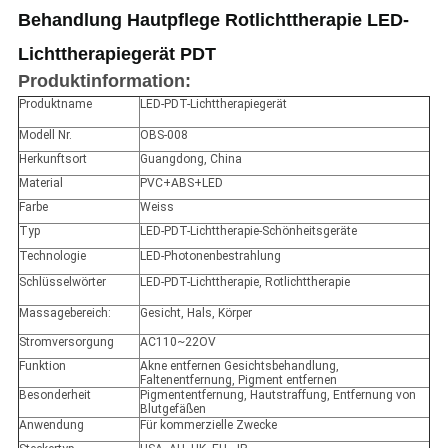
Behandlung Hautpflege Rotlichttherapie LED-
Lichttherapiegerät PDT
Produktinformation:
Produktname
LED-PDT-Lichttherapiegerät
Modell Nr.
OBS-008
Herkunftsort
Guangdong, China
Material
PVC+ABS+LED
Farbe
Weiss
Typ
LED-PDT-Lichttherapie-Schönheitsgeräte
Technologie
LED-Photonenbestrahlung
Schlüsselwörter
LED-PDT-Lichttherapie, Rotlichttherapie
Massagebereich:
Gesicht, Hals, Körper
Stromversorgung
AC110~22OV
Funktion
Akne entfernen Gesichtsbehandlung,
Faltenentfernung, Pigment entfernen
Besonderheit
Pigmententfernung, Hautstraffung, Entfernung von
Blutgefäßen
Anwendung
Für kommerzielle Zwecke