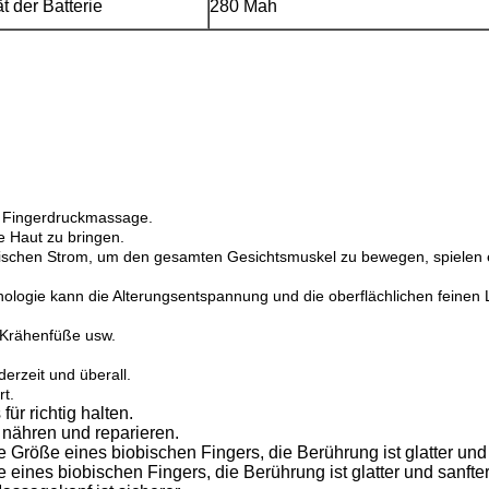
t der Batterie
280 Mah
de Fingerdruckmassage.
e Haut zu bringen.
chen Strom, um den gesamten Gesichtsmuskel zu bewegen, spielen ein
ologie kann die Alterungsentspannung und die oberflächlichen feinen L
n, Krähenfüße usw.
erzeit und überall.
rt.
ür richtig halten.
 nähren und reparieren.
 Größe eines biobischen Fingers, die Berührung ist glatter und 
 eines biobischen Fingers, die Berührung ist glatter und sanft