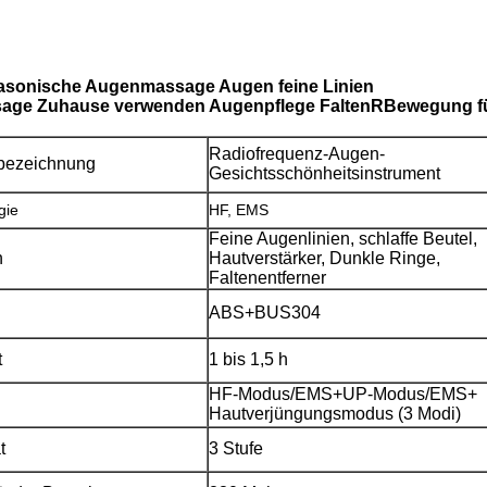
rasonische Augenmassage Augen feine Linien
assage Zuhause verwenden Augenpflege Falten
R
Bewegung fü
Radiofrequenz-Augen-
bezeichnung
Gesichtsschönheitsinstrument
gie
HF, EMS
Feine Augenlinien, schlaffe Beutel,
n
Hautverstärker, Dunkle Ringe,
Faltenentferner
ABS+BUS304
t
1 bis 1,5 h
HF-Modus/EMS+UP-Modus/EMS+
Hautverjüngungsmodus (3 Modi)
t
3 Stufe