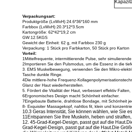
Kapazitä
Verpackungsart:
Produktgröße (LxWxH):24.6*36*160 mm
Farbbox (LxWxH):20.3*12*3.5cm
Kartongröße: 62*42*19,2 cm
GW:12.5KGS
Gewicht der Einheit: 62 g, mit Farbbox 230 g
Verpackung: 1 Stück pro Farbkarton, 50 Stück pro Karton
Vorteil:
1Mittelfrequente, intermittierende Pulse, sehr simulieren
2Importieren Sie den Pulsmodus, um die Essenz in die tief
3. EMS Muskelbewegung, verwenden Sie den Mikro-elektris
Tasche dunkle Ringe.
4Die mittlere-hohe Frequenz-Kollagenpolymerisationstechn
Glanz der Haut wiederherstellen.
5. Fördert die Vitalität der Haut, verbessert effektiv Falte
6Ergonomisches Design macht Schönheit einfacher.
7Eingebaute Batterie, drahtlose Bondage, mit Schönheit jed
8- Exquisiter Massagekopf, nahtlos fit, klein und konzentrie
10.3 Geras Intensität, Sie können wählen, wie Sie es f
11Entspannen Sie Ihre Muskeln, heben und straffen,
12. 45-Grad-Kegel-Design, passt gut auf die Haut.Die
Grad-Kegel-Design, passt gut auf die Haut.Die Größe