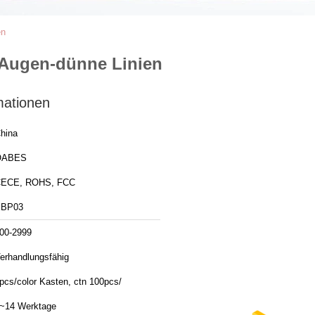
en
-Augen-dünne Linien
mationen
hina
OABES
ECE, ROHS, FCC
EBP03
00-2999
erhandlungsfähig
pcs/color Kasten, ctn 100pcs/
~14 Werktage