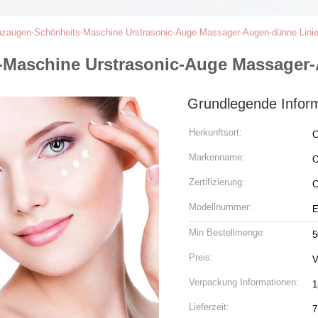
enzaugen-Schönheits-Maschine Urstrasonic-Auge Massager-Augen-dünne Lini
s-Maschine Urstrasonic-Auge Massager
Grundlegende Infor
Herkunftsort:
C
Markenname:
Zertifizierung:
C
Modellnummer:
Min Bestellmenge:
5
Preis:
V
Verpackung Informationen:
1
Lieferzeit:
7