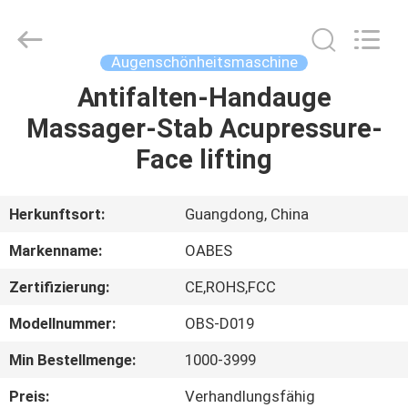
Stift
Fournisseur.
Copyright
©
2021
Augenschönheitsmaschine
-
2025
facialbeautydevices.com.
Antifalten-Handauge
HAUS
All
Rights
Massager-Stab Acupressure-
Reserved.
Developed
by
PRODUKTE
Face lifting
ECER
ÜBER
Herkunftsort:
Guangdong, China
UNS
Markenname:
OABES
Zertifizierung:
CE,ROHS,FCC
FABRIK-
Modellnummer:
OBS-D019
AUSFLUG
Min Bestellmenge:
1000-3999
QUALITÄTSKONTROLLE
Preis:
Verhandlungsfähig