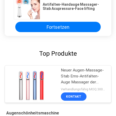
Antifalten-Handauge Massager-
Stab Acupressure-Face lifting
Fortsetzen
Top Produkte
Neuer Augen-Massage-
Stab Ems-Antifalten-
Auge Massager der
Schönheitspflege-2022
Verhandlungsfähig MOQ:300pcs
mit Hitze-Kompression,
KONTAKT
Gesichtsmassager,
Schönheit Rfs Ems
Augenschönheitsmaschine