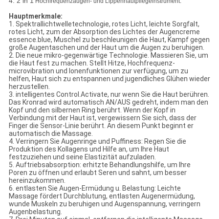
4. 2 in 1
Hochfrequenzaugen- und Lippenhautpflegeinstrument.
Hauptmerkmale:
1.
Spektrallichtwelletechnologie, rotes Licht, leichte Sorgfalt,
rotes Licht, zum der Absorption des Lichtes der Augencreme
essence.blue, Muschel zu beschleunigen die Haut, Kampf gegen
große Augentaschen und der Haut um die Augen zu beruhigen.
2. Die neue mikro-gegenwärtige Technologie. Massieren Sie, um
die Haut fest zu machen. Stellt Hitze, Hochfrequenz-
microvibration und Ionenfunktionen zur verfügung, um zu
helfen, Haut sich zu entspannen und jugendliches Glühen wieder
herzustellen.
3. intelligentes Control.Activate, nur wenn Sie die Haut berühren.
Das Kronrad wird automatisch AN/AUS gedreht, indem man den
Kopf und den silbernen Ring berührt. Wenn der Kopf in
Verbindung mit der Haut ist, vergewissern Sie sich, dass der
Finger die Sensor-Linie berührt. An diesem Punkt beginnt er
automatisch die Massage.
4. Verringern Sie Augenringe und Puffiness: Regen Sie die
Produktion des Kollagens und Hilfe an, um Ihre Haut
festzuziehen und seine Elastizität aufzuladen.
5. Auftriebsabsorption: erhitzte Behandlungshilfe, um Ihre
Poren zu öffnen und erlaubt Seren und sahnt, um besser
hereinzukommen.
6. entlasten Sie Augen-Ermüdung u. Belastung: Leichte
Massage fördert Durchblutung, entlasten Augenermüdung,
wunde Muskeln zu beruhigen und Augenspannung, verringern
Augenbelastung.