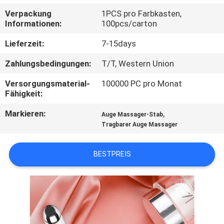
Verpackung
1PCS pro Farbkasten,
TRETEN
Informationen:
100pcs/carton
SIE
Lieferzeit:
7-15days
MIT
Zahlungsbedingungen:
T/T, Western Union
UNS
Versorgungsmaterial-
100000 PC pro Monat
IN
Fähigkeit:
VERBINDUNG
Markieren:
,
Auge Massager-Stab
Tragbarer Auge Massager
FORDERN
SIE
BESTPREIS
EIN
ZITAT