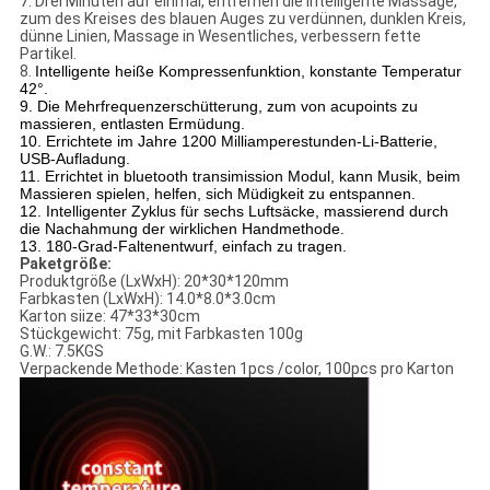
7. Drei Minuten auf einmal, entfernen die intelligente Massage,
zum des Kreises des blauen Auges zu verdünnen, dunklen Kreis,
dünne Linien, Massage in Wesentliches, verbessern fette
Partikel.
8.
Intelligente heiße Kompressenfunktion, konstante Temperatur 
42°.
9. Die Mehrfrequenzerschütterung, zum von acupoints zu 
massieren, entlasten Ermüdung.
10. Errichtete im Jahre 1200 Milliamperestunden-Li-Batterie, 
USB-Aufladung.
11. Errichtet in bluetooth transimission Modul, kann Musik, beim 
Massieren spielen, helfen, sich Müdigkeit zu entspannen.
12. Intelligenter Zyklus für sechs Luftsäcke, massierend durch 
die Nachahmung der wirklichen Handmethode.
13. 180-Grad-Faltenentwurf, einfach zu tragen.
Paketgröße:
Produktgröße (LxWxH): 20*30*120mm
Farbkasten (LxWxH): 14.0*8.0*3.0cm
Karton siize: 47*33*30cm
Stückgewicht: 75g, mit Farbkasten 100g
G.W.: 7.5KGS
Verpackende Methode: Kasten 1pcs /color, 100pcs pro Karton