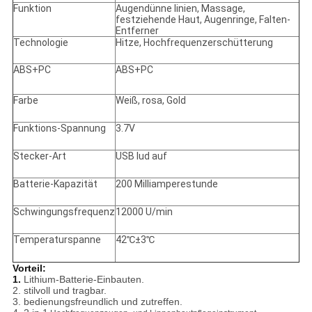
Funktion
Augendünne linien, Massage,
festziehende Haut, Augenringe, Falten-
Entferner
Technologie
Hitze, Hochfrequenzerschütterung
ABS+PC
ABS+PC
Farbe
Weiß, rosa, Gold
Funktions-Spannung
3.7V
Stecker-Art
USB lud auf
Batterie-Kapazität
200 Milliamperestunde
Schwingungsfrequenz
12000 U/min
Temperaturspanne
42℃±3℃
Vorteil:
1.
Lithium-Batterie-Einbauten.
2. stilvoll und tragbar.
3. bedienungsfreundlich und zutreffen.