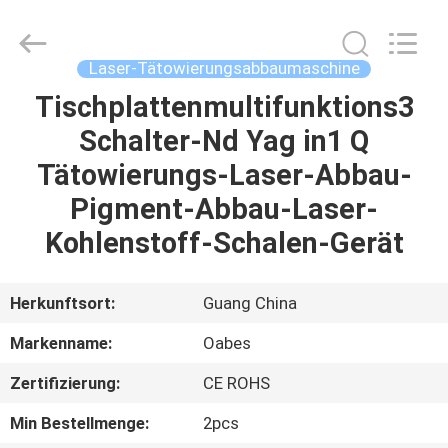
Technology
Co.,
Ltd..
All
Rights
Laser-Tätowierungsabbaumaschine
Reserved.
Developed
Tischplattenmultifunktions3
HAUS
by
ECER
Schalter-Nd Yag in1 Q
PRODUKTE
Tätowierungs-Laser-Abbau-
Pigment-Abbau-Laser-
ÜBER
Kohlenstoff-Schalen-Gerät
UNS
Herkunftsort:
Guang China
FABRIK-
Markenname:
Oabes
AUSFLUG
Zertifizierung:
CE ROHS
QUALITÄTSKONTROLLE
Min Bestellmenge:
2pcs