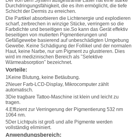
Der von dem System ausgestrahlte Laser hat eine starke
Durchdringungsfähigkeit, die es ihm ermöglicht, die tiefe
Schicht der Dermis zu erreichen.
Die Partikel absorbieren die Lichtenergie und explodieren
scharf, zerbrechen in winzige Stücke, verringern so die
Farbdichte und beseitigen sie.So kann das Gerät effektiv
beseitigen von mutierten Pigmentierungen und
Gefäßgewebe basierend auf unbeschädigten Umgebung
Gewebe. Keine Schädigung der Follikel und der normalen
Haut, keine Narbe, nur um Pigment zu glustrieren. Dies
wird im medizinischen Bereich als "Selektive
Wärmeabsorption" bezeichnet.
Vorteile:
1Keine Blutung, keine Betäubung.
2Neuer Farb-LCD-Display, Mikrocomputer zählt
automatisch.
3Die tragbare Tattoo-Maschine ist klein und leicht zu
tragen.
4.Effizient zur Verringerung der Pigmentierung 532 nm
1064 nm.
5Der Lichtpuls ist groß und alle Pigmente werden
vollständig eliminiert.
Anwendungsbereich: