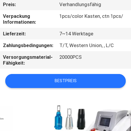
Preis:
Verhandlungsfähig
TRETEN
Verpackung
1pcs/color Kasten, ctn 1pcs/
SIE
Informationen:
MIT
Lieferzeit:
7~14 Werktage
UNS
Zahlungsbedingungen:
T/T, Western Union, , L/C
IN
Versorgungsmaterial-
20000PCS
VERBINDUNG
Fähigkeit:
FORDERN
BESTPREIS
SIE
EIN
ZITAT
SITEMAP