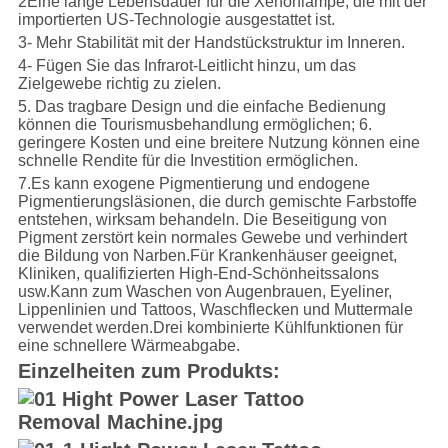
2Eine lange Lebensdauer für die Xenonlampe, die mit der
importierten US-Technologie ausgestattet ist.
3- Mehr Stabilität mit der Handstückstruktur im Inneren.
4- Fügen Sie das Infrarot-Leitlicht hinzu, um das
Zielgewebe richtig zu zielen.
5. Das tragbare Design und die einfache Bedienung
können die Tourismusbehandlung ermöglichen; 6.
geringere Kosten und eine breitere Nutzung können eine
schnelle Rendite für die Investition ermöglichen.
7.Es kann exogene Pigmentierung und endogene
Pigmentierungsläsionen, die durch gemischte Farbstoffe
entstehen, wirksam behandeln. Die Beseitigung von
Pigment zerstört kein normales Gewebe und verhindert
die Bildung von Narben.Für Krankenhäuser geeignet,
Kliniken, qualifizierten High-End-Schönheitssalons
usw.Kann zum Waschen von Augenbrauen, Eyeliner,
Lippenlinien und Tattoos, Waschflecken und Muttermale
verwendet werden.Drei kombinierte Kühlfunktionen für
eine schnellere Wärmeabgabe.
Einzelheiten zum Produkt
s: