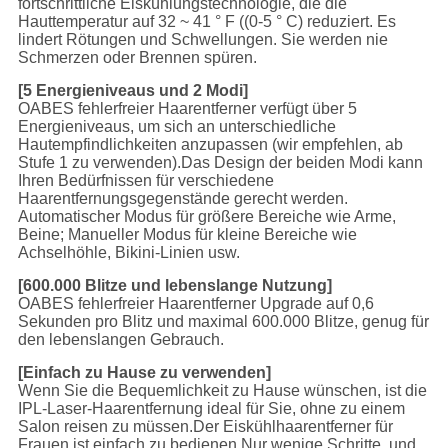
fortschrittliche Eiskühlungstechnologie, die die
Hauttemperatur auf 32 ~ 41 ° F ((0-5 ° C) reduziert. Es
lindert Rötungen und Schwellungen. Sie werden nie
Schmerzen oder Brennen spüren.
[5 Energieniveaus und 2 Modi]
OABES fehlerfreier Haarentferner verfügt über 5
Energieniveaus, um sich an unterschiedliche
Hautempfindlichkeiten anzupassen (wir empfehlen, ab
Stufe 1 zu verwenden).Das Design der beiden Modi kann
Ihren Bedürfnissen für verschiedene
Haarentfernungsgegenstände gerecht werden.
Automatischer Modus für größere Bereiche wie Arme,
Beine; Manueller Modus für kleine Bereiche wie
Achselhöhle, Bikini-Linien usw.
[600.000 Blitze und lebenslange Nutzung]
OABES fehlerfreier Haarentferner Upgrade auf 0,6
Sekunden pro Blitz und maximal 600.000 Blitze, genug für
den lebenslangen Gebrauch.
[Einfach zu Hause zu verwenden]
Wenn Sie die Bequemlichkeit zu Hause wünschen, ist die
IPL-Laser-Haarentfernung ideal für Sie, ohne zu einem
Salon reisen zu müssen.Der Eiskühlhaarentferner für
Frauen ist einfach zu bedienen.Nur wenige Schritte, und