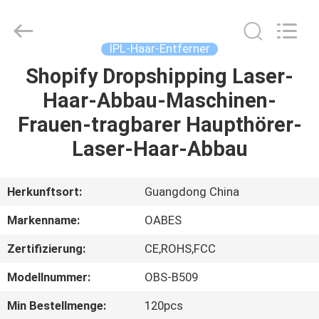
Abbau-
Maschine
Fournisseur.
Copyright
©
IPL-Haar-Entferner
2021
-
2025
Shopify Dropshipping Laser-
HAUS
facialbeautydevices.com.
All
Haar-Abbau-Maschinen-
Rights
Reserved.
Developed
PRODUKTE
Frauen-tragbarer Haupthörer-
by
ECER
Laser-Haar-Abbau
ÜBER
UNS
Herkunftsort:
Guangdong China
Markenname:
OABES
FABRIK-
Zertifizierung:
CE,ROHS,FCC
AUSFLUG
Modellnummer:
OBS-B509
QUALITÄTSKONTROLLE
Min Bestellmenge:
120pcs