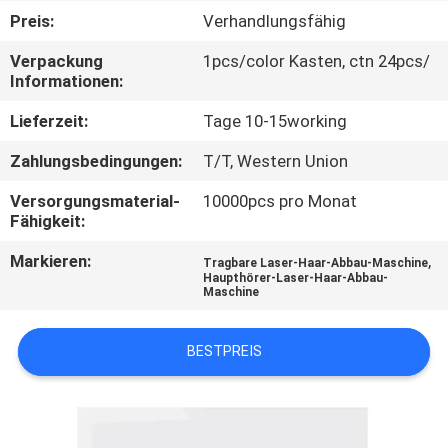
Preis:
Verhandlungsfähig
TRETEN
Verpackung
1pcs/color Kasten, ctn 24pcs/
SIE
Informationen:
MIT
Lieferzeit:
Tage 10-15working
UNS
Zahlungsbedingungen:
T/T, Western Union
IN
Versorgungsmaterial-
10000pcs pro Monat
VERBINDUNG
Fähigkeit:
Markieren:
,
Tragbare Laser-Haar-Abbau-Maschine
FORDERN
Haupthörer-Laser-Haar-Abbau-
Maschine
SIE
EIN
BESTPREIS
ZITAT