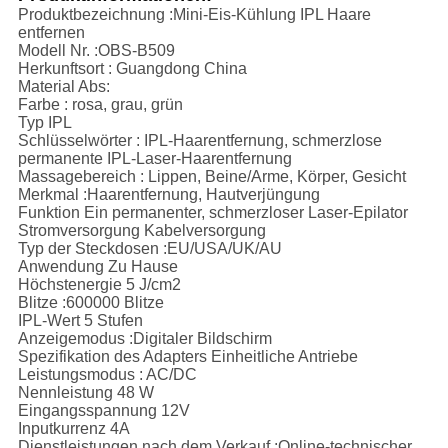
Produktbezeichnung
:Mini-Eis-Kühlung IPL Haare
entfernen
Modell Nr.
:OBS-B509
Herkunftsort
: Guangdong China
Material
Abs:
Farbe
: rosa, grau, grün
Typ
IPL
Schlüsselwörter
: IPL-Haarentfernung, schmerzlose
permanente IPL-Laser-Haarentfernung
Massagebereich
: Lippen, Beine/Arme, Körper, Gesicht
Merkmal
:Haarentfernung, Hautverjüngung
Funktion
Ein permanenter, schmerzloser Laser-Epilator
Stromversorgung
Kabelversorgung
Typ der Steckdosen
:EU/USA/UK/AU
Anwendung
Zu Hause
Höchstenergie
5 J/cm2
Blitze
:600000 Blitze
IPL-Wert
5 Stufen
Anzeigemodus
:Digitaler Bildschirm
Spezifikation des Adapters
Einheitliche Antriebe
Leistungsmodus
: AC/DC
Nennleistung
48 W
Eingangsspannung
12V
Inputkurrenz
4A
Dienstleistungen nach dem Verkauf
:Online-technischer