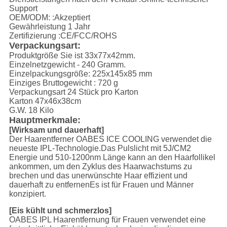
Support
OEM/ODM:
:Akzeptiert
Gewährleistung
1 Jahr
Zertifizierung
:CE/FCC/ROHS
Verpackungsart:
Produktgröße
Sie ist 33x77x42mm.
Einzelnetzgewicht
- 240 Gramm.
Einzelpackungsgröße: 225x145x85 mm
Einziges Bruttogewicht
: 720 g
Verpackungsart
24 Stück pro Karton
Karton
47x46x38cm
G.W.
18 Kilo
Hauptmerkmale:
[Wirksam und dauerhaft]
Der Haarentferner OABES ICE COOLING verwendet die
neueste IPL-Technologie.Das Pulslicht mit 5J/CM2
Energie und 510-1200nm Länge kann an den Haarfollikel
ankommen, um den Zyklus des Haarwachstums zu
brechen und das unerwünschte Haar effizient und
dauerhaft zu entfernenEs ist für Frauen und Männer
konzipiert.
[Eis kühlt und schmerzlos]
OABES IPL Haarentfernung für Frauen verwendet eine