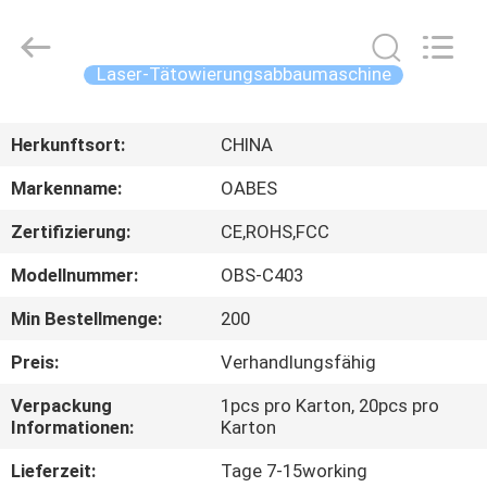
Lockenwickler-
Maschine
Fournisseur.
Copyright
©
Laser-Tätowierungsabbaumaschine
2021
-
2025
HAUS
facialbeautydevices.com.
All
Herkunftsort:
CHINA
Rights
Reserved.
Developed
PRODUKTE
by
Markenname:
OABES
ECER
Zertifizierung:
CE,ROHS,FCC
ÜBER
Modellnummer:
OBS-C403
UNS
Min Bestellmenge:
200
FABRIK-
Preis:
Verhandlungsfähig
AUSFLUG
Verpackung
1pcs pro Karton, 20pcs pro
Informationen:
Karton
QUALITÄTSKONTROLLE
Lieferzeit:
Tage 7-15working