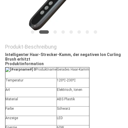
Produkt-Beschreibung
Intelligenter Haar-Strecker-Kamm, der negativen Ion Curling
Brush erhitzt
Produktinformation
Produktname
Gerades Haar-Kamm
Temperatur
120℃-230℃
Art
Elektrisch, Ionen
Material
ABS Plastik
Farbe
Schwarz
Anzeige
LED
Energie
60W