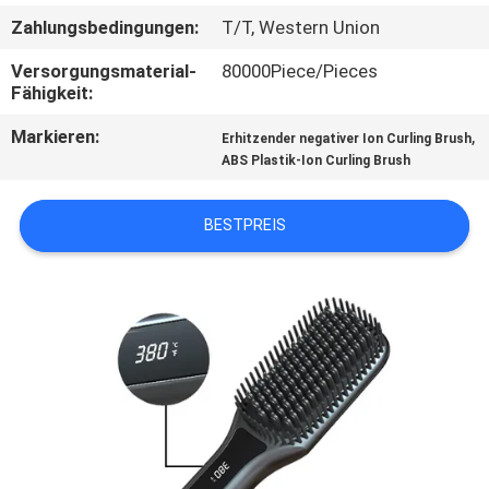
Zahlungsbedingungen:
T/T, Western Union
TRETEN
Versorgungsmaterial-
80000Piece/Pieces
SIE
Fähigkeit:
MIT
Markieren:
,
Erhitzender negativer Ion Curling Brush
UNS
ABS Plastik-Ion Curling Brush
IN
BESTPREIS
VERBINDUNG
FORDERN
SIE
EIN
ZITAT