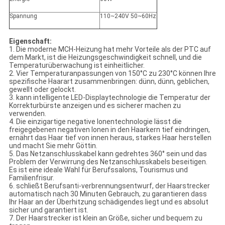
Spannung
110~240V 50~60Hz
Eigenschaft:
1. Die moderne MCH-Heizung hat mehr Vorteile als der PTC auf
dem Markt, ist die Heizungsgeschwindigkeit schnell, und die
Temperaturüberwachung ist einheitlicher.
2. Vier Temperaturanpassungen von 150°C zu 230°C können Ihre
spezifische Haarart zusammenbringen: dünn, dünn, geblichen,
gewellt oder gelockt.
3. kann intelligente LED-Displaytechnologie die Temperatur der
Korrekturbürste anzeigen und es sicherer machen zu
verwenden.
4. Die einzigartige negative Ionentechnologie lässt die
freigegebenen negativen Ionen in den Haarkern tief eindringen,
ernährt das Haar tief von innen heraus, starkes Haar herstellen
und macht Sie mehr Göttin.
5. Das Netzanschlusskabel kann gedrehtes 360° sein und das
Problem der Verwirrung des Netzanschlusskabels beseitigen.
Es ist eine ideale Wahl für Berufssalons, Tourismus und
Familienfrisur.
6. schließt Berufsanti-verbrennungsentwurf, der Haarstrecker
automatisch nach 30 Minuten Gebrauch, zu garantieren dass
Ihr Haar an der Überhitzung schädigendes liegt und es absolut
sicher und garantiert ist.
7. Der Haarstrecker ist klein an Größe, sicher und bequem zu