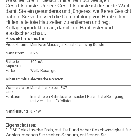
Waschen Sie Ihr Gesicht mit einer hochwertigen
Gesichtsbürste. Unsere Gesichtsbürste ist die beste Wahl,
damit Sie ein gesünderes und jüngeres, weißeres Gesicht
haben. Sie verbessert die Durchblutung von Hautzellen,
Hilfen, alte tote Hautzellen zu entfernen und regt
Kollagenproduktion an, damit Ihre Haut fester und
elastischer schaut.
Produktinformation
Produktname
Mini Face Massager Facial Cleansing-Bürste
Nennstrom
0.2A
Batterie-
300mAh
Kapazität
Farbe
Weiß, Rosa, grün
Arbeitsmodus
elektrische Rotation
Wasserdichter
Maschinenkörper IPX7
Grad
Funktion
In mehreren Betriebsarten säubert Poren, tiefe Reinigung,
festzieht Haut, Exfoliator
Nennleistung
0.74W
Eigenschaften:
1.
360 ° elektrische Dreh, mit Tief und hoher Geschwindigkeit für
Wahlen. machen Sie reichen Schaum, entfernen Sie