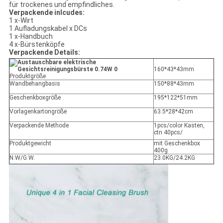
für trockenes und empfindliches.
Verpackende inlcudes:
1 x-Wirt
1 Aufladungskabel x DCs
1 x-Handbuch
4 x-Bürstenköpfe
Verpackende Details:
160*43*43mm
Produktgröße
Wandbehangbasis
150*88*43mm
Geschenkboxgröße
195*122*51mm
Vorlagenkartongröße
63.5*28*42cm
Verpackende Methode
1pcs/color Kasten,
ctn 40pcs/
Produktgewicht
mit Geschenkbox
400g
N.W/G.W.
23.0KG/24.2KG