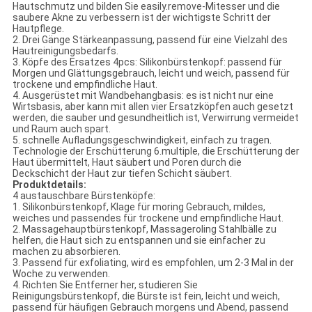
Hautschmutz und bilden Sie easily.remove-Mitesser und die
saubere Akne zu verbessern ist der wichtigste Schritt der
Hautpflege.
2. Drei Gänge Stärkeanpassung, passend für eine Vielzahl des
Hautreinigungsbedarfs.
3. Köpfe des Ersatzes 4pcs: Silikonbürstenkopf: passend für
Morgen und Glättungsgebrauch, leicht und weich, passend für
trockene und empfindliche Haut.
4. Ausgerüstet mit Wandbehangbasis: es ist nicht nur eine
Wirtsbasis, aber kann mit allen vier Ersatzköpfen auch gesetzt
werden, die sauber und gesundheitlich ist, Verwirrung vermeidet
und Raum auch spart.
5.
schnelle Aufladungsgeschwindigkeit, einfach zu tragen
.
Technologie der Erschütterung 6.multiple, die Erschütterung der
Haut übermittelt, Haut säubert und Poren durch die
Deckschicht der Haut zur tiefen Schicht säubert.
Produktdetails:
4 austauschbare Bürstenköpfe:
1. Silikonbürstenkopf, Klage für moring Gebrauch, mildes,
weiches und passendes für trockene und empfindliche Haut.
2. Massagehauptbürstenkopf, Massageroling Stahlbälle zu
helfen, die Haut sich zu entspannen und sie einfacher zu
machen zu absorbieren.
3. Passend für exfoliating, wird es empfohlen, um 2-3 Mal in der
Woche zu verwenden.
4. Richten Sie Entferner her, studieren Sie
Reinigungsbürstenkopf, die Bürste ist fein, leicht und weich,
passend für häufigen Gebrauch morgens und Abend, passend