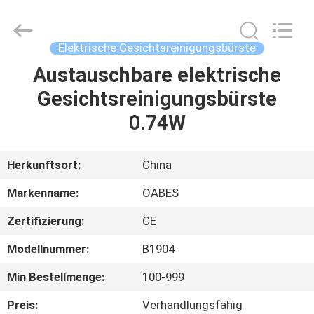
Supplier.
Copyright
©
2021
-
Elektrische Gesichtsreinigungsbürste
2025
Zhuhai
Oabes
Austauschbare elektrische
HAUS
Technology
Co.,
Gesichtsreinigungsbürste
Ltd..
All
Rights
PRODUKTE
0.74W
Reserved.
Developed
by
ECER
ÜBER
Herkunftsort:
China
UNS
Markenname:
OABES
Zertifizierung:
CE
FABRIK-
Modellnummer:
B1904
AUSFLUG
Min Bestellmenge:
100-999
QUALITÄTSKONTROLLE
Preis:
Verhandlungsfähig