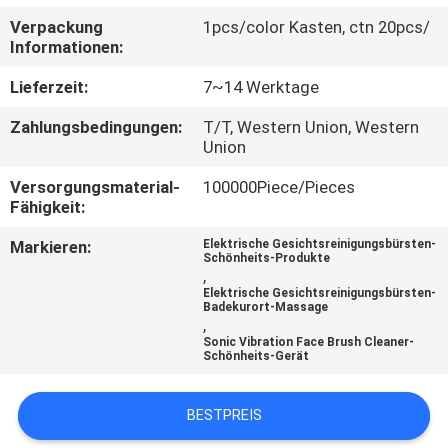
Verpackung
1pcs/color Kasten, ctn 20pcs/
TRETEN
Informationen:
SIE
Lieferzeit:
7~14 Werktage
MIT
Zahlungsbedingungen:
T/T, Western Union, Western
UNS
Union
IN
Versorgungsmaterial-
100000Piece/Pieces
Fähigkeit:
VERBINDUNG
Markieren:
Elektrische Gesichtsreinigungsbürsten-
Schönheits-Produkte
FORDERN
,
Elektrische Gesichtsreinigungsbürsten-
SIE
Badekurort-Massage
,
EIN
Sonic Vibration Face Brush Cleaner-
Schönheits-Gerät
ZITAT
BESTPREIS
SITEMAP